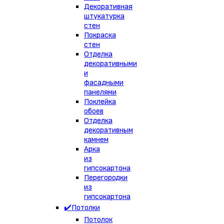
Декоративная
штукатурка
стен
Покраска
стен
Отделка
декоративными
и
фасадными
панелями
Поклейка
обоев
Отделка
декоративным
камнем
Арка
из
гипсокартона
Перегородки
из
гипсокартона
✔️Потолки
Потолок