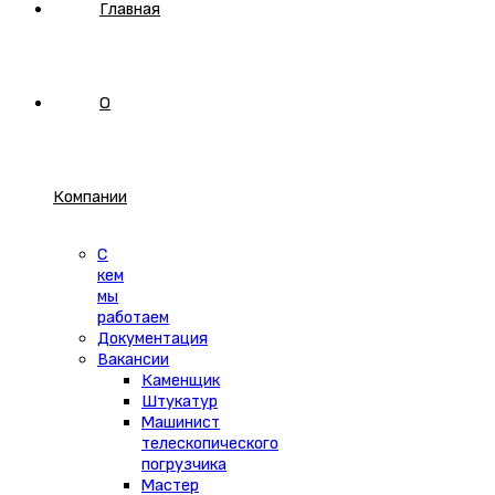
Главная
О
Компании
С
кем
мы
работаем
Документация
Вакансии
Каменщик
Штукатур
Машинист
телескопического
погрузчика
Мастер