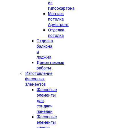
из
гипсокартона
Монтаж
потолка
Армстронг
Отделка
потолка
Отделка
балкона
и
лоджии
Демонтажные
работы
Изготовление
фасонных
элементов
Фасонные
элементы
для
сэндвич
панелей
Фасонные
элементы
кровли