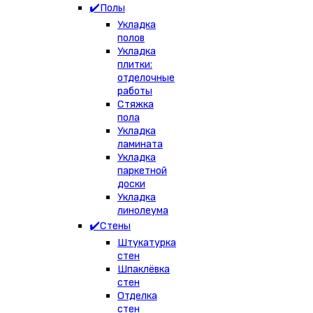
✔️Полы
Укладка
полов
Укладка
плитки:
отделочные
работы
Стяжка
пола
Укладка
ламината
Укладка
паркетной
доски
Укладка
линолеума
✔️Стены
Штукатурка
стен
Шпаклёвка
стен
Отделка
стен